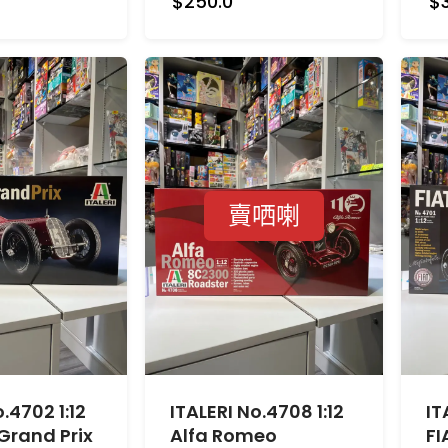
$250.0
$
賣哂喇
.4702 1:12
ITALERI No.4708 1:12
IT
Grand Prix
Alfa Romeo
FI