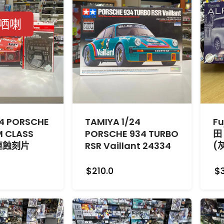
哂喇
24 PORSCHE
TAMIYA 1/24
Fu
M CLASS
PORSCHE 934 TURBO
田 
 連蝕刻片
RSR Vaillant 24334
(
$210.0
$