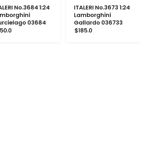
ALERI No.3684 1:24
ITALERI No.3673 1:24
mborghini
Lamborghini
rcielago 03684
Gallardo 036733
50.0
$185.0