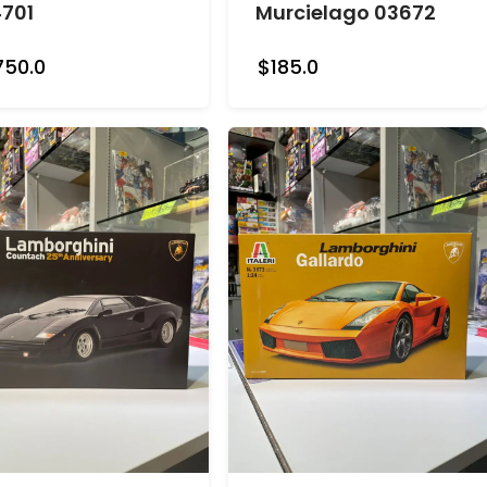
701
Murcielago 03672
750.0
$185.0