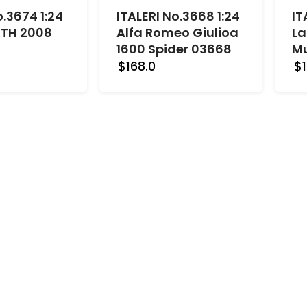
o.3674 1:24
ITALERI No.3668 1:24
IT
TH 2008
Alfa Romeo Giulioa
La
1600 Spider 03668
Mu
$168.0
$1