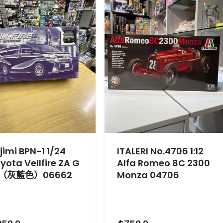
jimi BPN-1 1/24
ITALERI No.4706 1:12
yota Vellfire ZA G
Alfa Romeo 8C 2300
（灰藍色）06662
Monza 04706