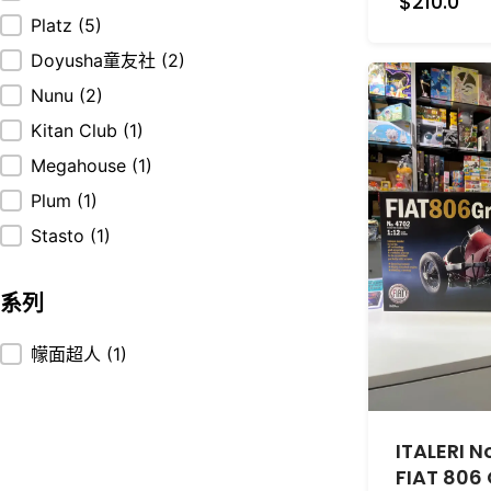
$210.0
Platz
(5)
Doyusha童友社
(2)
Nunu
(2)
Kitan Club
(1)
Megahouse
(1)
Plum
(1)
Stasto
(1)
系列
系列
幪面超人
(1)
ITALERI No
FIAT 806 