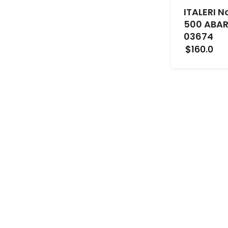
ITALERI N
500 ABAR
03674
$160.0