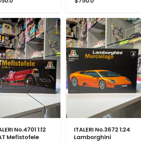
350.0
$750.0
ALERI No.4701 1:12
ITALERI No.3672 1:24
AT Mefistofele
Lamborghini