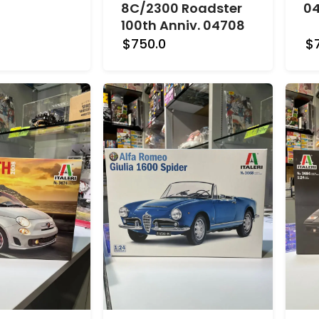
8C/2300 Roadster
04
100th Anniv. 04708
$750.0
$