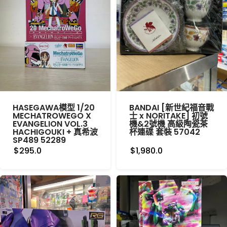
HASEGAWA模型 1/20
BANDAI [新世紀福音戰
MECHATROWEGO X
士 x NORITAKE] 初號
EVANGELION VOL.3
機&2號機 高級陶瓷茶
HACHIGOUKI + 真希波
杯連碟 套裝 57042
SP489 52289
$295.0
$1,980.0