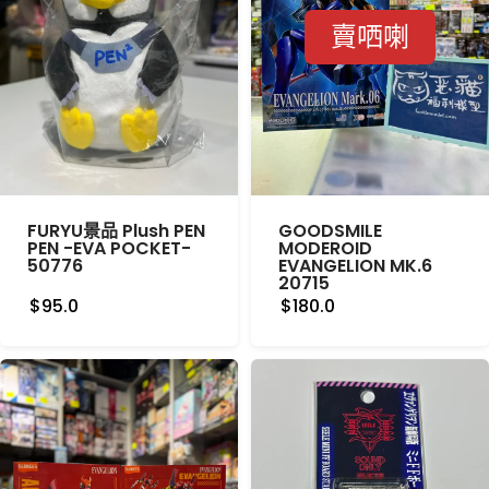
賣哂喇
FURYU景品 Plush PEN
GOODSMILE
PEN -EVA POCKET-
MODEROID
50776
EVANGELION MK.6
20715
$95.0
$180.0