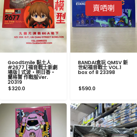
賣哂喇
GoodSmile 黏土人
BANDAI盒玩 QMSV 新
#2677 [福音戰士新劇
世紀福音戰士 VOL.1
場版] 式波‧明日香‧
box of 8 23398
蘭格雷 作戰服Ver.
20319
$320.0
$590.0