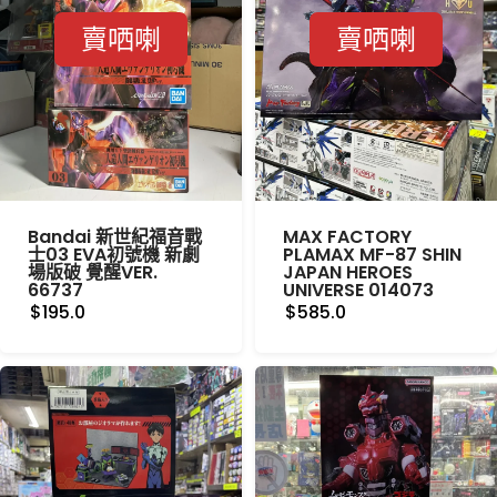
賣哂喇
賣哂喇
Bandai 新世紀福音戰
MAX FACTORY
士03 EVA初號機 新劇
PLAMAX MF-87 SHIN
場版破 覺醒VER.
JAPAN HEROES
66737
UNIVERSE 014073
$195.0
$585.0