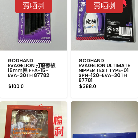
賣哂喇
賣哂喇
GODHAND
GODHAND
EVAGELION 打磨膠板
EVAGELION ULTIMATE
15mm幅 FFA-15-
NIPPER TEST TYPE-01
EVA-30TH 87782
SPN-120-EVA-30TH
87781
$100.0
$388.0