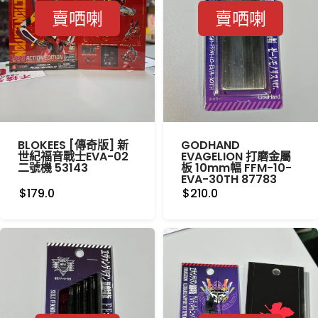
賣哂喇
賣哂喇
BLOKEES [傳奇版] 新
GODHAND
世紀福音戰士EVA-02
EVAGELION 打磨金屬
二號機 53143
板 10mm幅 FFM-10-
EVA-30TH 87783
$179.0
$210.0