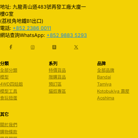
地址: 九龍青山道483號再發工廠大廈一
樓G室
(荔枝角地鐵B1出口)
電話:
+852 2386 0011
網站查詢WhatsApp:
+852 9883 5293
分類
系列
品牌
全部分類
特價貨品
全部品牌
模型
限購貨品
Bandai
4WD四姑姐
預訂區
Tamiya
模型工具
貓奴專區
Kotobukiya 壽屋
食玩扭蛋
Aoshima
其它
關於我們
購物條款