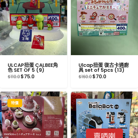
ULCAP扭蛋 CALBEE角
Ulcap扭蛋 復古卡通廚
色 SET OF 5 (9)
具 set of 5pcs (13)
$75.0
$70.0
$110.0
$160.0
特價
賣哂喇