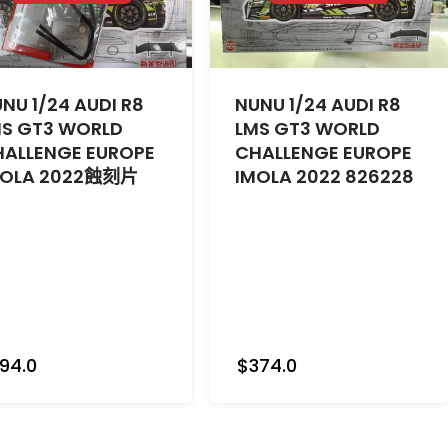
NU 1/24 AUDI R8
NUNU 1/24 AUDI R8
MS GT3 WORLD
LMS GT3 WORLD
HALLENGE EUROPE
CHALLENGE EUROPE
MOLA 2022蝕刻片
IMOLA 2022 826228
94.0
$374.0