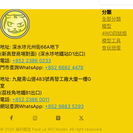
分類
全部分類
模型
4WD四姑姐
模型工具
地址: 深水埗元州街66A地下
食玩扭蛋
(新高登商場對面) (深水埗地鐵站D1出口)
電話:
+852 2386 0233
門市查詢WhatsApp:
+852 6682 4478
地址: 九龍青山道483號再發工廠大廈一樓G
室
(荔枝角地鐵B1出口)
電話:
+852 2386 0011
網站查詢WhatsApp:
+852 9883 5293
© 2026 福利模型 Fook Le R/C Model. All right reserved.