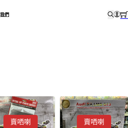
我們
賣哂喇
賣哂喇