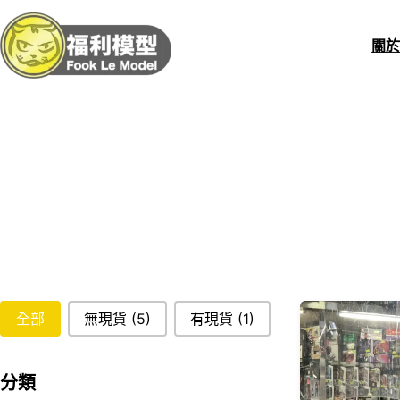
關
stockStatus
全部
無現貨
(5)
有現貨
(1)
分類