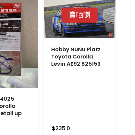
賣哂喇
Hobby NuNu Platz
Toyota Corolla
Levin AE92 825153
24025
orolla
Detail up
$235.0