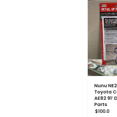
Nunu NE
Toyota C
AE82 91’ 
Parts
$100.0