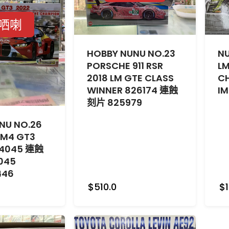
哂喇
HOBBY NUNU NO.23
NU
PORSCHE 911 RSR
L
2018 LM GTE CLASS
C
WINNER 826174 連蝕
I
刻片 825979
NU NO.26
 M4 GT3
24045 連蝕
045
446
$510.0
$1