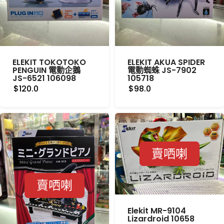
ELEKIT TOKOTOKO
ELEKIT AKUA SPIDER
PENGUIN 電動企鵝
電動蜘蛛 JS-7902
JS-6521 106098
105718
$120.0
$98.0
賣哂喇
賣哂喇
Elekit MR-9104
Lizardroid 10658