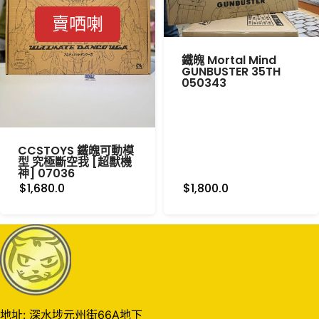
賣哂喇
鐵魄 Mortal Mind
GUNBUSTER 35TH
050343
CCSTOYS 鐵魄可動模
型 究極斷空我 [超獸機
神] 07036
$1,680.0
$1,800.0
地址: 深水埗元州街66A地下