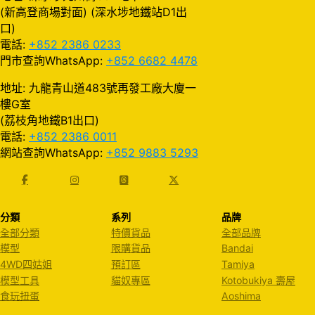
(新高登商場對面) (深水埗地鐵站D1出
口)
電話:
+852 2386 0233
門市查詢WhatsApp:
+852 6682 4478
地址: 九龍青山道483號再發工廠大廈一
樓G室
(荔枝角地鐵B1出口)
電話:
+852 2386 0011
網站查詢WhatsApp:
+852 9883 5293
分類
系列
品牌
全部分類
特價貨品
全部品牌
模型
限購貨品
Bandai
4WD四姑姐
預訂區
Tamiya
模型工具
貓奴專區
Kotobukiya 壽屋
食玩扭蛋
Aoshima