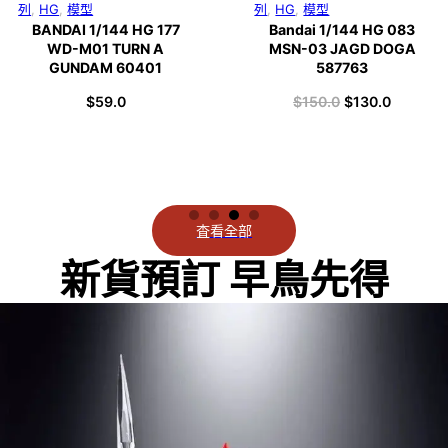
列
,
HG
,
模型
列
,
HG
,
模型
BANDAI 1/144 HG 177
Bandai 1/144 HG 083
WD-M01 TURN A
MSN-03 JAGD DOGA
GUNDAM 60401
587763
$
59.0
$
150.0
$
130.0
: $49.0.
 is: $29.0.
Original price 
Current 
査看全部
新貨預訂 早鳥先得
埋嚟睇埋嚟揀