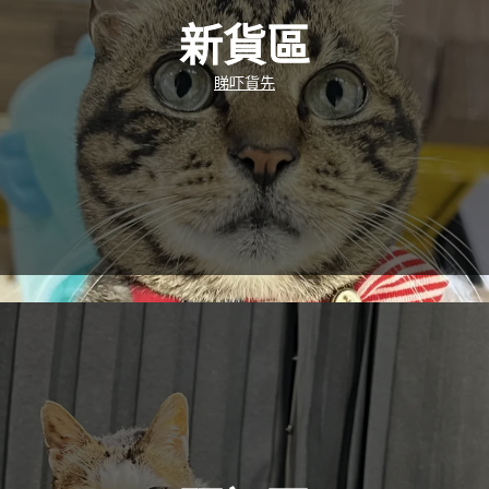
新貨區
睇吓貨先