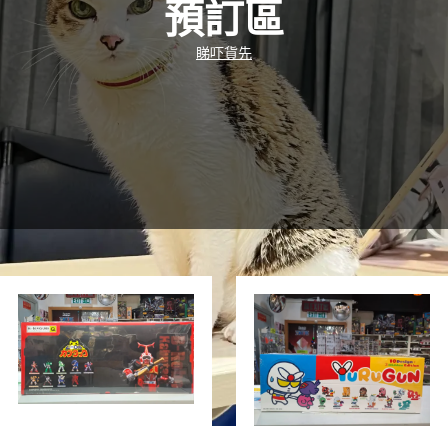
預訂區
睇吓貨先
新品速遞